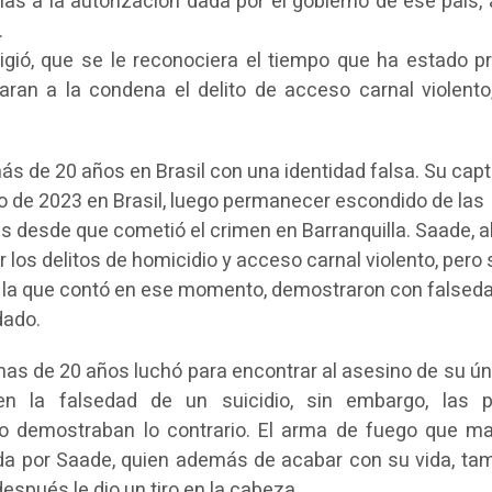
ias a la autorización dada por el gobierno de ese país,
.
xigió, que se le reconociera el tiempo que ha estado p
aran a la condena el delito de acceso carnal violento,
ás de 20 años en Brasil con una identidad falsa. Su cap
yo de 2023 en Brasil, luego permanecer escondido de las
 desde que cometió el crimen en Barranquilla. Saade, 
or los delitos de homicidio y acceso carnal violento, pero 
n la que contó en ese momento, demostraron con falsed
dado.
as de 20 años luchó para encontrar al asesino de su úni
n la falsedad de un suicidio, sin embargo, las 
io demostraban lo contrario. El arma de fuego que ma
ada por Saade, quien además de acabar con su vida, tam
espués le dio un tiro en la cabeza.