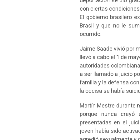
deportación se dio grac
con ciertas condiciones
El gobierno brasilero e
Brasil y que no le sum
ocurrido.
Jaime Saade vivió por m
llevó a cabo el 1 de ma
autoridades colombianas
a ser llamado a juicio p
familia y la defensa co
la occisa se había suici
Martín Mestre durante m
porque nunca creyó e
presentadas en el juic
joven había sido activ
agredió sexualmente y d