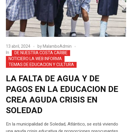
13 abril, 2024
by
MalamboAdmin
In
DE NUESTRA COSTA CARIBE
NOTICIERO LA WEB INFORMA
TEMAS DE EDUCACION Y CULTURA
LA FALTA DE AGUA Y DE
PAGOS EN LA EDUCACION DE
CREA AGUDA CRISIS EN
SOLEDAD
En la municipalidad de Soledad, Atlántico, se está viviendo
una aguda crisis educativa de proporciones preocupantes.