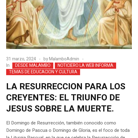
31 marzo, 2024
by
MalamboAdmin
In
DESDE MALAMBO
NOTICIERO LA WEB INFORMA
TEMAS DE EDUCACION Y CULTURA
LA RESURRECCION PARA LOS
CREYENTES: EL TRIUNFO DE
JESUS SOBRE LA MUERTE.
El Domingo de Resurrección, también conocido como
Domingo de Pascua o Domingo de Gloria, es el foco de toda
la Liturgia Pascual, en la que se celebra la Resurrección de