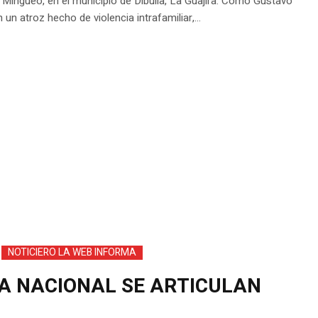
o Mingueo, en el municipio de Dibulla, La Guajira. Como Gustavo
un atroz hecho de violencia intrafamiliar,...
NOTICIERO LA WEB INFORMA
CIA NACIONAL SE ARTICULAN