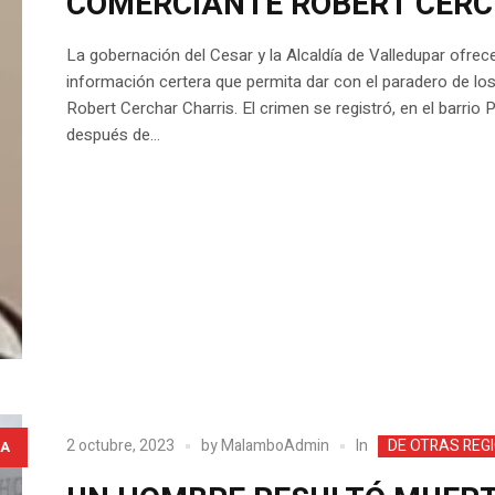
COMERCIANTE ROBERT CERC
La gobernación del Cesar y la Alcaldía de Valledupar ofre
información certera que permita dar con el paradero de lo
Robert Cerchar Charris. El crimen se registró, en el barrio 
después de...
In
2 octubre, 2023
by
MalamboAdmin
DE OTRAS REG
A