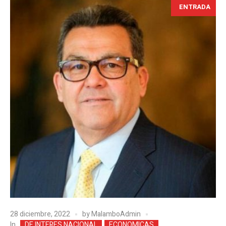
ENTRADA
28 diciembre, 2022
by
MalamboAdmin
In
DE INTERES NACIONAL
ECONOMICAS